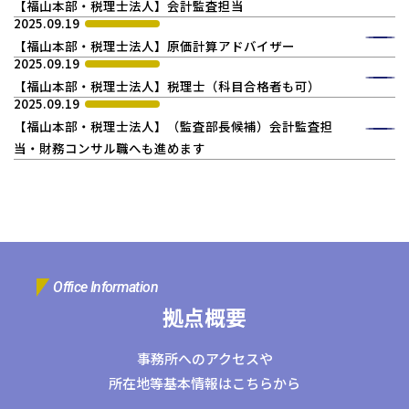
【福山本部・税理士法人】会計監査担当
コーポレートサイトTOPへ
2025.09.19
【福山本部・税理士法人】原価計算アドバイザー
2025.09.19
【福山本部・税理士法人】税理士（科目合格者も可）
MyKomon
2025.09.19
【福山本部・税理士法人】（監査部長候補）会計監査担
当・財務コンサル職へも進めます
お問い合わせフォーム
拠点一覧
Office Information
東京本社
東京中野本部
埼玉川口本部
千葉本部
高崎本部
拠点概要
富山本部
高岡本部
大阪本部
北大阪本部
神戸三宮本部
福山本部
宮崎本部
事務所へのアクセスや
所在地等基本情報はこちらから
グループ企業一覧