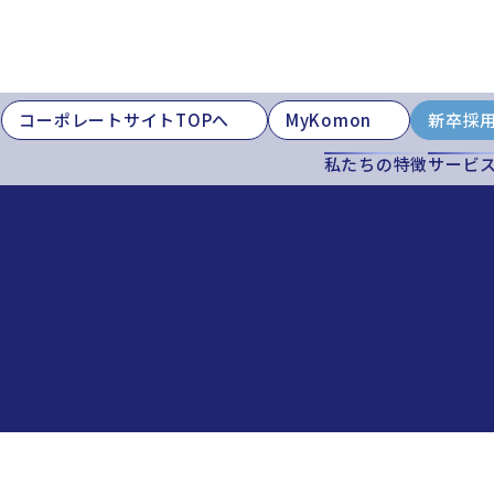
コーポレートサイトTOPへ
MyKomon
新卒採
私たちの特徴
サービ
山本部
高岡本部
大阪本部
北大阪本部
神戸三宮本部
福山本部
宮崎本部
法人
株式会社コーポレート・アドバイザーズ・アカウンティング
アス財産サポート