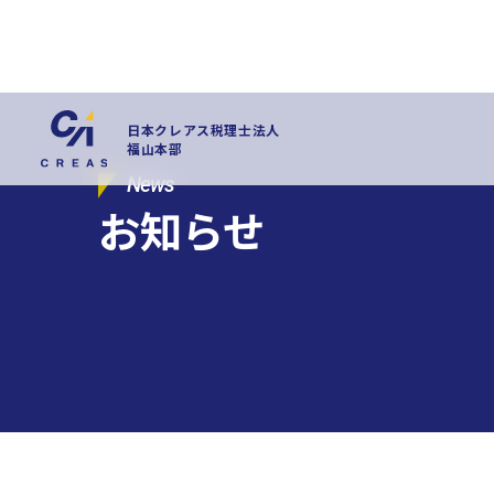
日本クレアス税理士法人
福山本部
News
お知らせ
拠点一覧
東京本社
東京中野本部
埼玉川口本部
千葉本部
高崎本部
富
グループ企業一覧
日本クレアス社会保険労務士法人
日本クレアス弁護士
株式会社日本クレアスBPOサポート
株式会社日本クレ