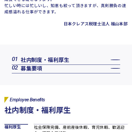
忙しい時には忙しいし、知恵も絞って頂きますが、真剣勝負の達
日本クレアス社会保険労務士法人
成感溢れる仕事ができます。
日本クレアス弁護士法人
株式会社コーポレート・アドバイザーズ・アカウンティング
日本クレアス税理士法人 福山本部
株式会社コーポレート・アドバイザーズM&A
株式会社日本クレアスBPOサポート
株式会社日本クレアス財産サポート
社内制度・福利厚生
企業情報
募集要項
企業理念
グループ概要
グループの強み
グループ企業一覧
Employee Benefits
社内制度・福利厚生
福利厚生
社会保険完備、産前産後休暇、育児休暇、歓送迎