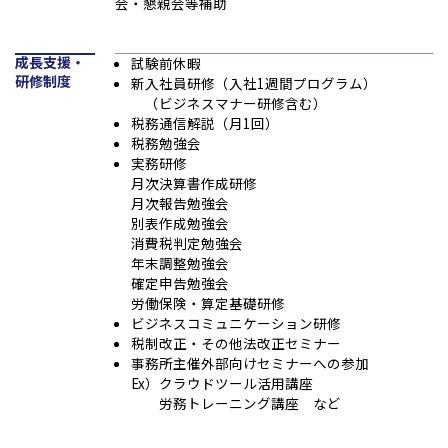
会・懇親会等補助
成長支援・
試験前休暇
研修制度
新入社員研修（入社1週間プログラム）
（ビジネスマナー研修含む）
税務通信解説（月1回）
税務勉強会
実務研修
月次決算書作成研修
月次報告勉強会
別表作成勉強会
消費税判定勉強会
年末調整勉強会
確定申告勉強会
労働保険・算定基礎研修
ビジネスコミュニケーション研修
税制改正・その他法改正セミナー
事務所主催外部向けセミナーへの参加
Ex）クラウドツール活用講座
労務トレーニング講座 など