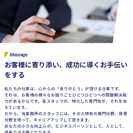
コーポレートサイトTOPへ
MyKomon
お問い合わせフォーム
Message
お客様に寄り添い、成功に導くお手伝い
をする
拠点一覧
私たちの仕事は、心からの「ありがとう」が頂ける仕事です。
それは、お客様の様々なお困りごとひとつひとつへの問題解決能
東京本社
東京中野本部
埼玉川口本部
千葉本部
高崎本部
力があるからです。各スタッフの、特化した専門性が、それを支
富山本部
高岡本部
大阪本部
北大阪本部
神戸三宮本部
福山本部
えています。
宮崎本部
だから、当事務所のスタッフには、その人特有の専門分野、得意
分野を持って、キャリアアップして頂きます。
あなたの小さな向上心が、ビジネスパーソンとして、人として、
グループ企業一覧
成長できる礎となります。