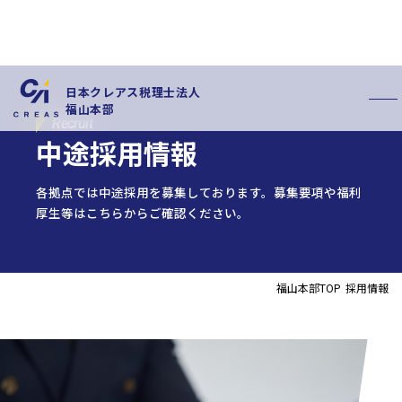
日本クレアス税理士法人
福山本部
Recruit
中途採用情報
各拠点では中途採用を募集しております。募集要項や福利
厚生等はこちらからご確認ください。
私たちの特徴
サービス内容
福山本部TOP
採用情報
お客様の声
スタッフ紹介
お知らせ
拠点概要
新卒採用情報
中途採用情報