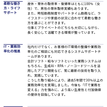
柔軟な働き
産休・育休の取得率・復帰率はともに100％（女
方・ライフ
性）で、男性の育休取得実績もあります。
サポート
また、時短勤務制度やパートタイム勤務など、ラ
イフステージや家庭の状況に合わせて柔軟な働き
方を選ぶことができます。
仕事とプライベートのどちらも大切にしながら、
長く安心して活躍できる環境が整っています。
IT・業務効
社内だけでなく、お客様のIT環境の整備や業務効
率化の推進
率化のご相談にも対応できるシステムサポートチ
ームがあります。
会計ソフト・給与ソフトといった業務システムは
もちろん、生成AI・RPA・ノーコードツールを活
用したアプリ開発など、常に最新の技術を取り入
れ、実践しています。
こうした取り組みにより、過去5年間で30％以上の
業務効率化を実現しました。今後も「ITで業務を
変える」力を強みに、より高い生産性と付加価値
の提供を目指しています。