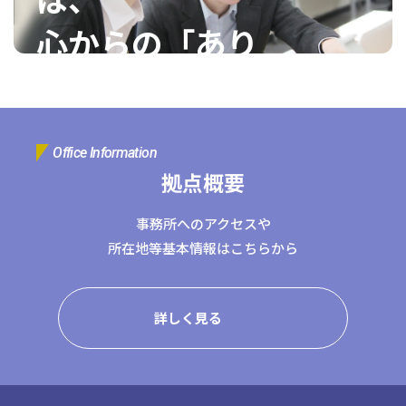
コーポレートサイトTOPへ
心からの「あり
がとう」が
MyKomon
頂ける仕事で
Office Information
お問い合わせフォーム
す。
拠点概要
事務所へのアクセスや
所在地等基本情報はこちらから
日本クレアス税理士法人 福山本
拠点一覧
部 池永経営
リクルート情報
東京本社
東京中野本部
埼玉川口本部
千葉本部
高崎本部
富山本部
高岡本部
大阪本部
北大阪本部
神戸三宮本部
福山本部
詳しく見る
宮崎本部
グループ企業一覧