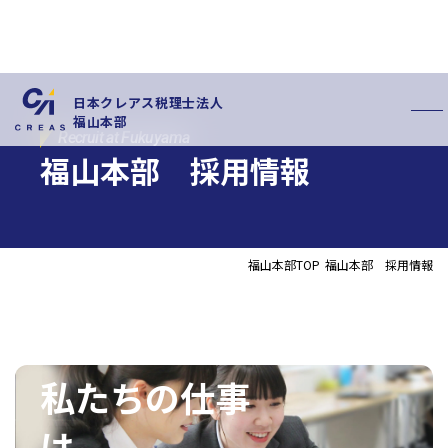
日本クレアス税理士法人
福山本部
Recruit at Fukuyama
福山本部 採用情報
福山本部TOP
福山本部 採用情報
私たちの特徴
サービス内容
お客様の声
スタッフ紹介
お知らせ
拠点概要
新卒採用情報
中途採用情報
私たちの仕事
は、