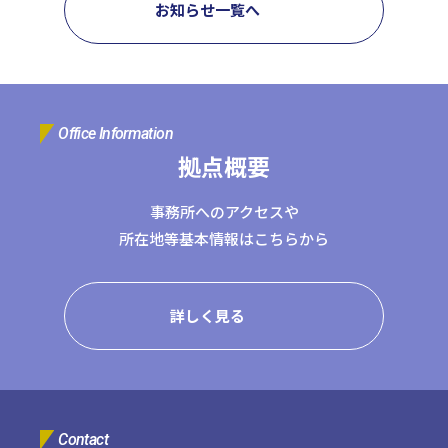
お知らせ一覧へ
コーポレートサイトTOPへ
MyKomon
Office Information
拠点概要
お問い合わせフォーム
事務所へのアクセスや
所在地等基本情報はこちらから
拠点一覧
詳しく見る
東京本社
東京中野本部
埼玉川口本部
千葉本部
高崎本部
富山本部
高岡本部
大阪本部
北大阪本部
神戸三宮本部
福山本部
宮崎本部
グループ企業一覧
Contact