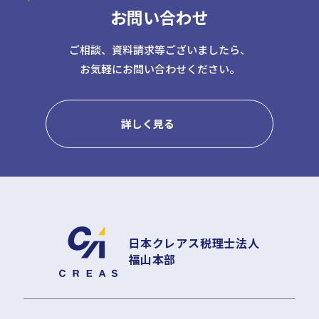
お問い合わせ
日本クレアス社会保険労務士法人
日本クレアス弁護士法人
株式会社コーポレート・アドバイザーズ・アカウンティング
ご相談、資料請求等ございましたら、
お気軽にお問い合わせください。
株式会社コーポレート・アドバイザーズM&A
株式会社日本クレアスBPOサポート
株式会社日本クレアス財産サポート
詳しく見る
企業情報
企業理念
グループ概要
グループの強み
グループ企業一覧
日本クレアス税理士法人
福山本部