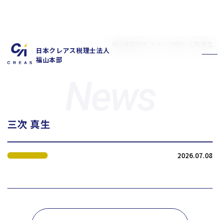
福山本部TOP
スタッフ紹介
三次 真生
日本クレアス税理士法人
福山本部
三次 真生
私たちの特徴
サービス内容
2026.07.08
お客様の声
スタッフ紹介
お知らせ
拠点概要
新卒採用情報
中途採用情報