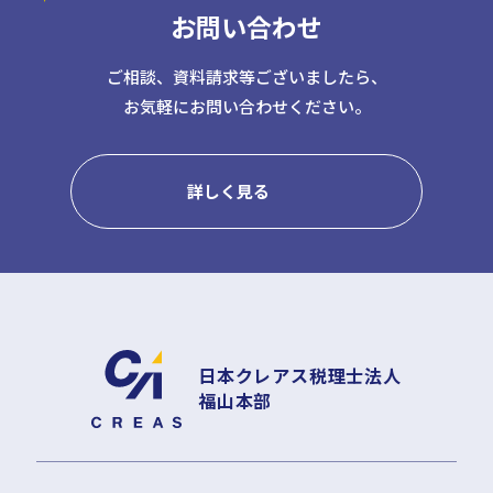
お問い合わせ
日本クレアス社会保険労務士法人
日本クレアス弁護士法人
株式会社コーポレート・アドバイザーズ・アカウンティング
ご相談、資料請求等ございましたら、
お気軽にお問い合わせください。
株式会社コーポレート・アドバイザーズM&A
株式会社日本クレアスBPOサポート
株式会社日本クレアス財産サポート
詳しく見る
企業情報
企業理念
グループ概要
グループの強み
グループ企業一覧
日本クレアス税理士法人
福山本部