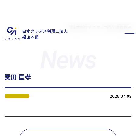
福山本部TOP
スタッフ紹介
麦田 匡孝
日本クレアス税理士法人
福山本部
麦田 匡孝
私たちの特徴
サービス内容
2026.07.08
お客様の声
スタッフ紹介
お知らせ
拠点概要
新卒採用情報
中途採用情報