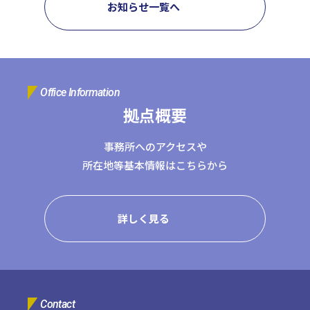
お知らせ一覧へ
コーポレートサイトTOPへ
MyKomon
Office Information
拠点概要
お問い合わせフォーム
事務所へのアクセスや
所在地等基本情報はこちらから
拠点一覧
詳しく見る
東京本社
東京中野本部
埼玉川口本部
千葉本部
高崎本部
富山本部
高岡本部
大阪本部
北大阪本部
神戸三宮本部
福山本部
宮崎本部
グループ企業一覧
Contact