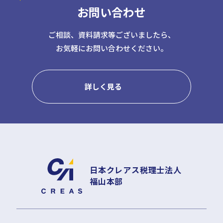
お問い合わせ
日本クレアス社会保険労務士法人
日本クレアス弁護士法人
株式会社コーポレート・アドバイザーズ・アカウンティング
ご相談、資料請求等ございましたら、
お気軽にお問い合わせください。
株式会社コーポレート・アドバイザーズM&A
株式会社日本クレアスBPOサポート
株式会社日本クレアス財産サポート
詳しく見る
企業情報
企業理念
グループ概要
グループの強み
グループ企業一覧
日本クレアス税理士法人
福山本部