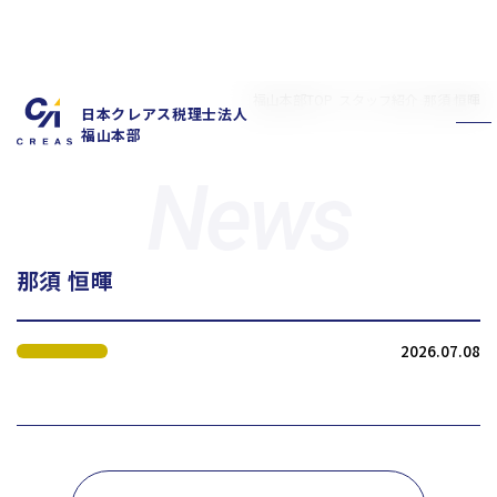
福山本部TOP
スタッフ紹介
那須 恒暉
日本クレアス税理士法人
福山本部
那須 恒暉
私たちの特徴
サービス内容
2026.07.08
お客様の声
スタッフ紹介
お知らせ
拠点概要
新卒採用情報
中途採用情報