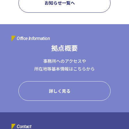
お知らせ一覧へ
コーポレートサイトTOPへ
MyKomon
Office Information
拠点概要
お問い合わせフォーム
事務所へのアクセスや
所在地等基本情報はこちらから
拠点一覧
詳しく見る
東京本社
東京中野本部
埼玉川口本部
千葉本部
高崎本部
富山本部
高岡本部
大阪本部
北大阪本部
神戸三宮本部
福山本部
宮崎本部
グループ企業一覧
Contact