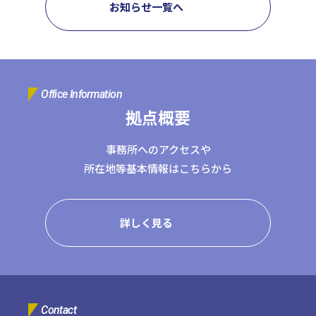
お知らせ一覧へ
コーポレートサイトTOPへ
MyKomon
Office Information
拠点概要
お問い合わせフォーム
事務所へのアクセスや
所在地等基本情報はこちらから
拠点一覧
詳しく見る
東京本社
東京中野本部
埼玉川口本部
千葉本部
高崎本部
富山本部
高岡本部
大阪本部
北大阪本部
神戸三宮本部
福山本部
宮崎本部
グループ企業一覧
Contact