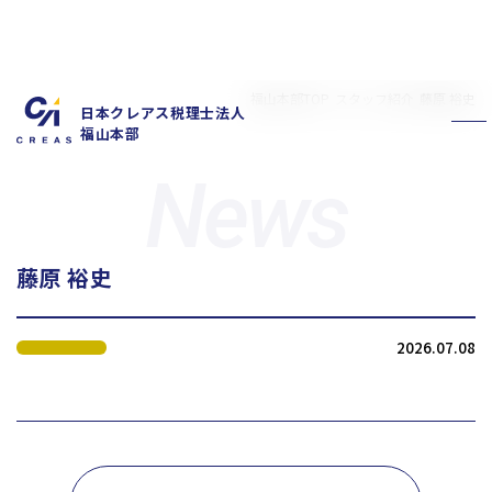
福山本部TOP
スタッフ紹介
藤原 裕史
日本クレアス税理士法人
福山本部
藤原 裕史
私たちの特徴
サービス内容
2026.07.08
お客様の声
スタッフ紹介
お知らせ
拠点概要
新卒採用情報
中途採用情報