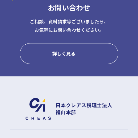
お問い合わせ
日本クレアス社会保険労務士法人
日本クレアス弁護士法人
株式会社コーポレート・アドバイザーズ・アカウンティング
ご相談、資料請求等ございましたら、
お気軽にお問い合わせください。
株式会社コーポレート・アドバイザーズM&A
株式会社日本クレアスBPOサポート
株式会社日本クレアス財産サポート
詳しく見る
企業情報
企業理念
グループ概要
グループの強み
グループ企業一覧
日本クレアス税理士法人
福山本部