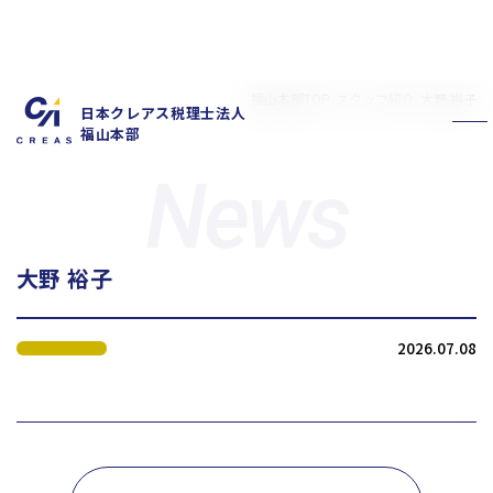
福山本部TOP
スタッフ紹介
大野 裕子
日本クレアス税理士法人
福山本部
大野 裕子
私たちの特徴
サービス内容
2026.07.08
お客様の声
スタッフ紹介
お知らせ
拠点概要
新卒採用情報
中途採用情報