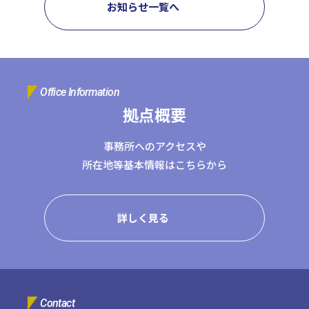
お知らせ一覧へ
コーポレートサイトTOPへ
MyKomon
Office Information
拠点概要
お問い合わせフォーム
事務所へのアクセスや
所在地等基本情報はこちらから
拠点一覧
詳しく見る
東京本社
東京中野本部
埼玉川口本部
千葉本部
高崎本部
富山本部
高岡本部
大阪本部
北大阪本部
神戸三宮本部
福山本部
宮崎本部
グループ企業一覧
Contact