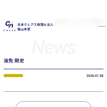
福山本部TOP
スタッフ紹介
油免 剛史
日本クレアス税理士法人
福山本部
油免 剛史
私たちの特徴
サービス内容
2026.07.08
お客様の声
スタッフ紹介
お知らせ
拠点概要
新卒採用情報
中途採用情報