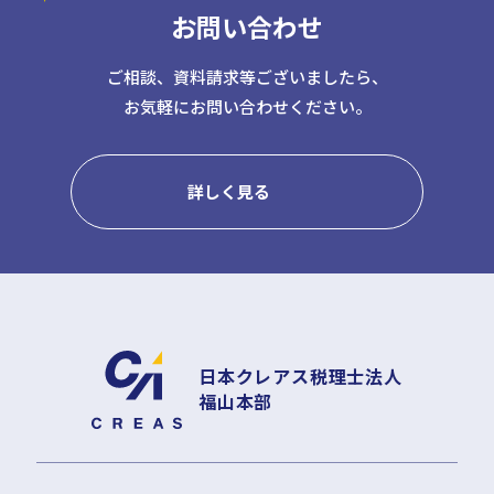
お問い合わせ
日本クレアス社会保険労務士法人
日本クレアス弁護士法人
株式会社コーポレート・アドバイザーズ・アカウンティング
ご相談、資料請求等ございましたら、
お気軽にお問い合わせください。
株式会社コーポレート・アドバイザーズM&A
株式会社日本クレアスBPOサポート
株式会社日本クレアス財産サポート
詳しく見る
企業情報
企業理念
グループ概要
グループの強み
グループ企業一覧
日本クレアス税理士法人
福山本部