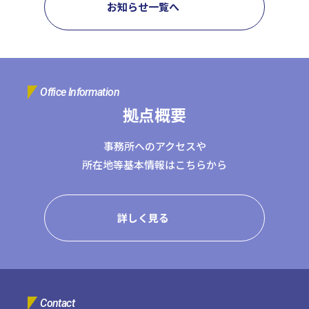
お知らせ一覧へ
コーポレートサイトTOPへ
MyKomon
Office Information
拠点概要
お問い合わせフォーム
事務所へのアクセスや
所在地等基本情報はこちらから
拠点一覧
詳しく見る
東京本社
東京中野本部
埼玉川口本部
千葉本部
高崎本部
富山本部
高岡本部
大阪本部
北大阪本部
神戸三宮本部
福山本部
宮崎本部
グループ企業一覧
Contact