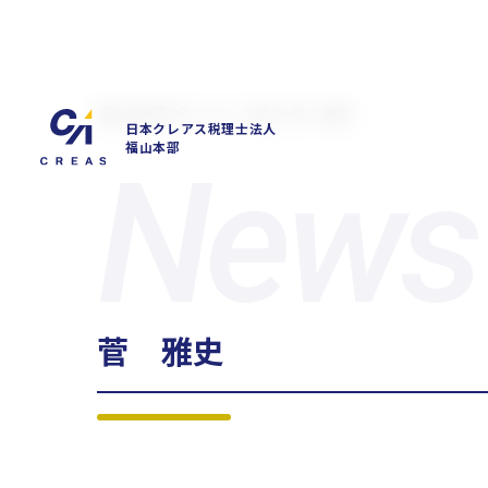
福山本部TOP
スタッフ紹介
菅 雅史
日本クレアス税理士法人
福山本部
拠点一覧
東京本社
東京中野本部
埼玉川口本部
千葉本部
高崎本部
富
菅 雅史
グループ企業一覧
日本クレアス社会保険労務士法人
日本クレアス弁護士
株式会社日本クレアスBPOサポート
株式会社日本クレ