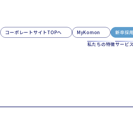
コーポレートサイトTOPへ
MyKomon
新卒採
私たちの特徴
サービ
山本部
高岡本部
大阪本部
北大阪本部
神戸三宮本部
福山本部
宮崎本部
法人
株式会社コーポレート・アドバイザーズ・アカウンティング
アス財産サポート